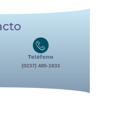
acto
Teléfono
(0237) 485-1933