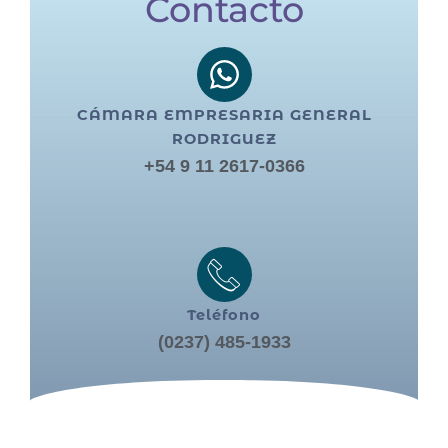
Contacto
CÁMARA EMPRESARIA GENERAL
RODRIGUEZ
+54 9 11 2617-0366
Teléfono
(0237) 485-1933