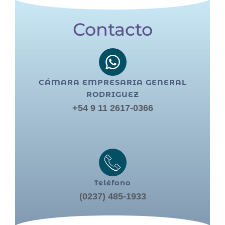
Contacto
CÁMARA EMPRESARIA GENERAL
RODRIGUEZ
+54 9 11 2617-0366
Teléfono
(0237) 485-1933